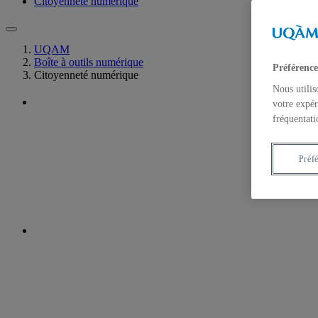
Citoyenneté numérique
UQAM
Boîte à outils numérique
Préférence
Citoyenneté numérique
Nous utilis
votre expér
fréquentati
Préf