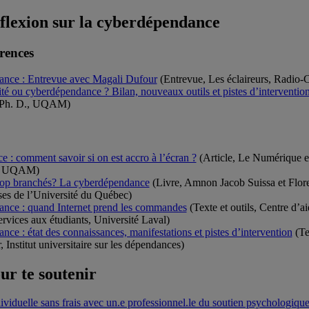
éflexion sur la cyberdépendance
rences
nce : Entrevue avec Magali Dufour
(Entrevue, Les éclaireurs, Radio
é ou cyberdépendance ? Bilan, nouveaux outils et pistes d’intervention
 Ph. D., UQAM)
: comment savoir si on est accro à l’écran ?
(Article, Le Numérique en
n, UQAM)
op branchés? La cyberdépendance
(Livre, Amnon Jacob Suissa et Flore
ses de l’Université du Québec)
nce : quand Internet prend les commandes
(Texte et outils, Centre d’ai
ervices aux étudiants, Université Laval)
ce : état des connaissances, manifestations et pistes d’intervention
(Te
 Institut universitaire sur les dépendances)
ur te soutenir
ividuelle sans frais avec un.e professionnel.le du soutien psychologiqu