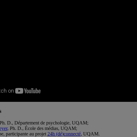
s
 Ph. D., Département de psychologie, UQAM;
eyer
, Ph. D., École des médias, UQAM;
, participante au projet
24h (dé)connecté
, UQAM.