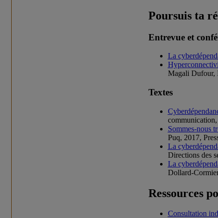
Poursuis ta r
Entrevue et confé
La cyberdépenda
Hyperconnectivit
Magali Dufour,
Textes
Cyberdépendance 
communicatio
Sommes-nous tr
Puq, 2017, Pres
La cyberdépenda
Directions des s
La cyberdépendan
Dollard-Cormier,
Ressources po
Consultation ind